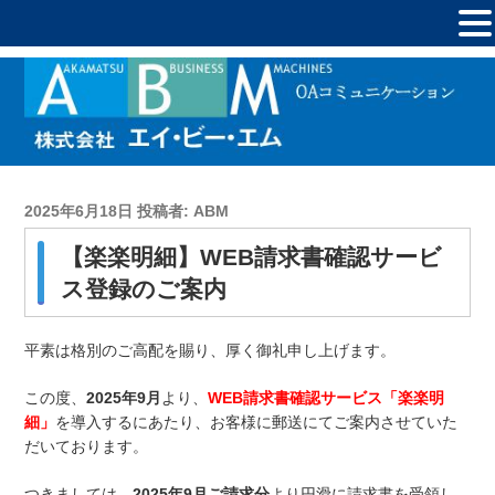
投
2025年6月18日
投稿者:
ABM
稿
【楽楽明細】WEB請求書確認サービ
日:
ス登録のご案内
平素は格別のご高配を賜り、厚く御礼申し上げます。
この度、
2025年9月
より、
WEB請求書確認サービス「楽楽明
細」
を導入するにあたり、お客様に郵送にてご案内させていた
だいております。
つきましては、
2025年9月ご請求分
より円滑に請求書を受領し